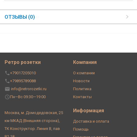
ОТЗЫВЫ (0)
Ретро розетки
Компания
+79017205010
О компании
+79895789088
Новости
info@retrorozetki.ru
Политика
Пн—Вс 09:30—19:00
Контакты
Информация
Москва, м. Домодедовская, 25
км МКАД (Внешняя сторона),
Доставка и оплата
ТК Конструктор. Линия В, пав
Помощь
В2.18