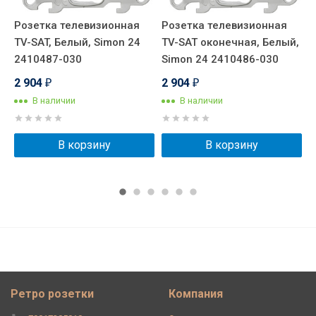
Розетка телевизионная
Розетка телевизионная
Р
TV-SAT, Белый, Simon 24
TV-SAT оконечная, Белый,
T
2410487-030
Simon 24 2410486-030
U
N
2 904
2 904
₽
₽
2
В наличии
В наличии
В корзину
В корзину
Ретро розетки
Компания