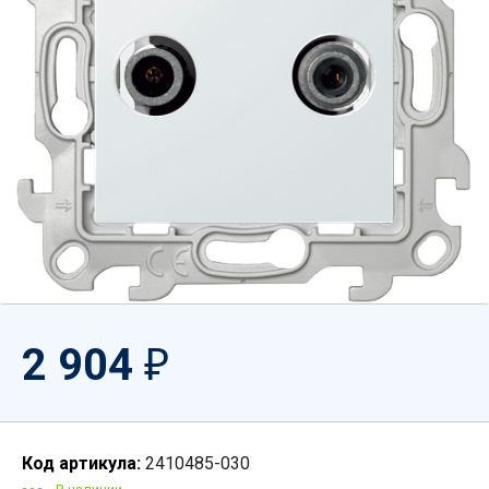
2 904
₽
Код артикула:
2410485-030