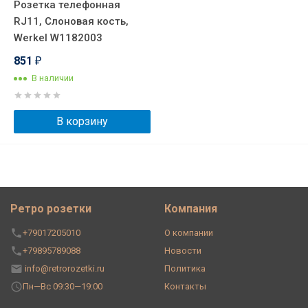
Розетка телефонная
RJ11, Слоновая кость,
Werkel W1182003
851
₽
В наличии
В корзину
Ретро розетки
Компания
+79017205010
О компании
+79895789088
Новости
info@retrorozetki.ru
Политика
Пн—Вс 09:30—19:00
Контакты