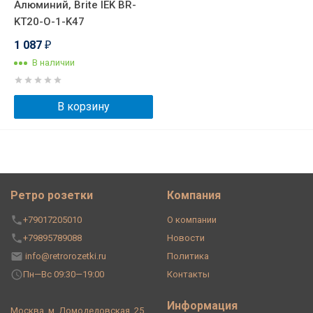
Алюминий, Brite IEK BR-
KT20-O-1-K47
1 087
₽
В наличии
В корзину
Ретро розетки
Компания
+79017205010
О компании
+79895789088
Новости
info@retrorozetki.ru
Политика
Пн—Вс 09:30—19:00
Контакты
Информация
Москва, м. Домодедовская, 25