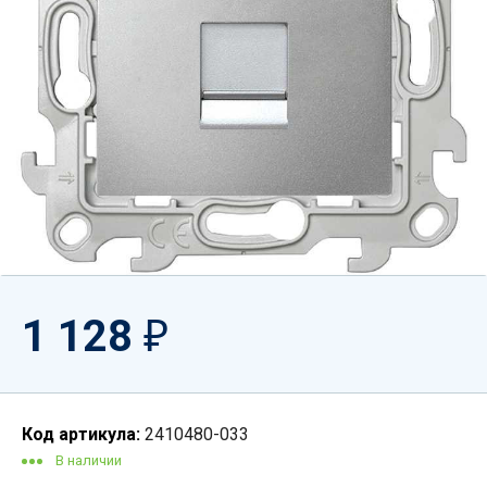
1 128
₽
Код артикула:
2410480-033
В наличии