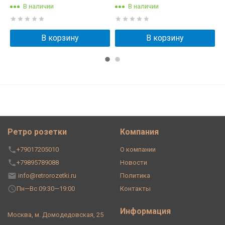
В наличии
В наличии
В корзину
В корзину
Ретро розетки
Компания
+79017205010
О компании
+79895789088
Новости
info@retrorozetki.ru
Политика
Пн—Вс 09:30—19:00
Контакты
Информация
Москва, м. Домодедовская, 25