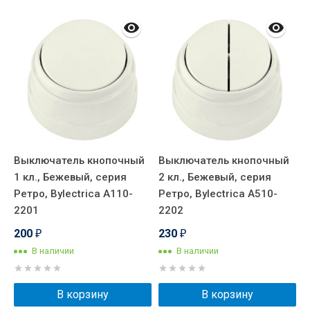
Выключатель кнопочный
Выключатель кнопочный
В
1 кл., Бежевый, серия
2 кл., Бежевый, серия
1
01
Ретро, Bylectrica А110-
Ретро, Bylectrica А510-
Р
2201
2202
2
200
230
₽
₽
В наличии
В наличии
В корзину
В корзину