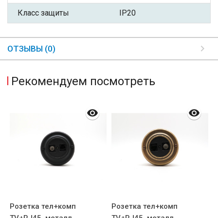
Класс защиты
IP20
ОТЗЫВЫ (0)
Рекомендуем посмотреть
Розетка тел+комп
Розетка тел+комп
Р
TV+RJ45, металл,
TV+RJ45, металл,
R