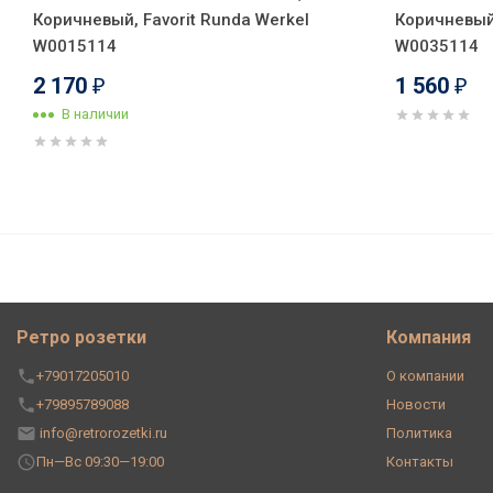
Коричневый, Favorit Runda Werkel
Коричневый,
W0015114
W0035114
2 170
1 560
₽
₽
В наличии
Розетка керамика телевизион
Ретро розетки
Компания
+79017205010
О компании
+79895789088
Новости
info@retrorozetki.ru
Политика
Пн—Вс 09:30—19:00
Контакты