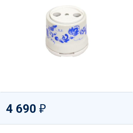
4 690
₽