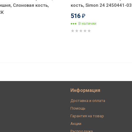
ишня, Слоновая кость,
кость, Simon 24 2450441-03
СК
516
₽
В наличии
Слоновая кость, Simon 24 2450442-031
Информация
Доставка и оплата
Помощь
Гарантия на товар
Акции
Распродажа