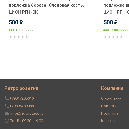
подложка береза, Слоновая кость,
подложка в
ЦИОН РП1-СК
ЦИОН РП1-
500
500
₽
₽
В наличии
В наличии
Розетка без З/К без шторок, 
Ретро розетки
Компания
+79017205010
О компании
+79895789088
Новости
info@retrorozetki.ru
Политика
Пн—Вс 09:30—19:00
Контакты