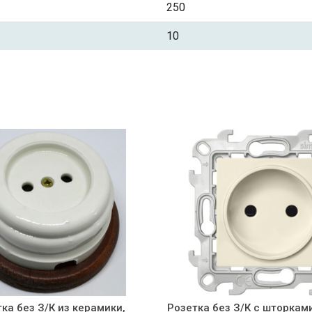
250
10
ка без З/К из керамики,
Розетка без З/К с шторкам