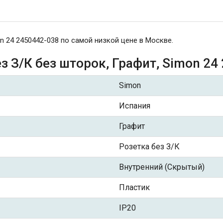
n 24 2450442-038 по самой низкой цене в Москве.
з З/К без шторок, Графит, Simon 24
Simon
Испания
Графит
Розетка без З/К
Внутренний (Скрытый)
Пластик
IP20