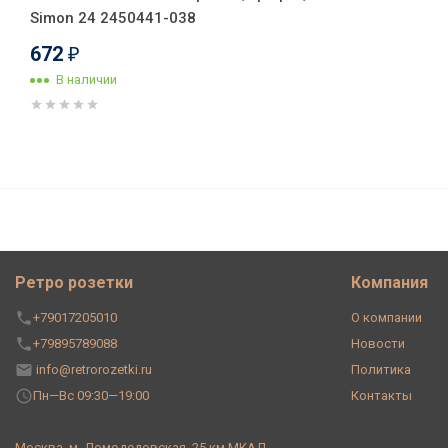
Simon 24 2450441-038
672
₽
В наличии
Розетка без З/К без шторок, Г
Ретро розетки
Компания
+79017205010
О компании
+79895789088
Новости
info@retrorozetki.ru
Политика
Пн—Вс 09:30—19:00
Контакты
Москва, м. Домодедовская, 25 км МКАД