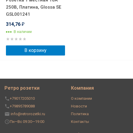
Розетка 1 местная 16А
250В, Платина, Glossa SE
GSL001241
314,76
₽
В наличии
В корзину
Ретро розетки
Компания
+79017205010
О компании
+79895789088
Новости
info@retrorozetki.ru
Политика
Пн—Вс 09:30—19:00
Контакты