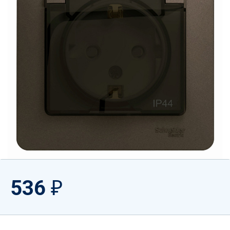
536
₽