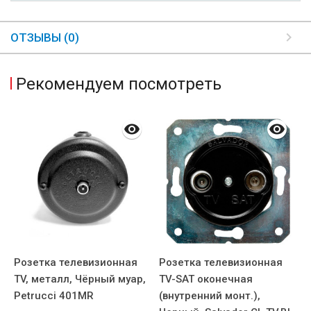
ОТЗЫВЫ (0)
Рекомендуем посмотреть
Розетка телевизионная
Розетка телевизионная
Р
ь
TV, металл, Чёрный муар,
TV-SAT оконечная
т
Petrucci 401MR
(внутренний монт.),
Ч