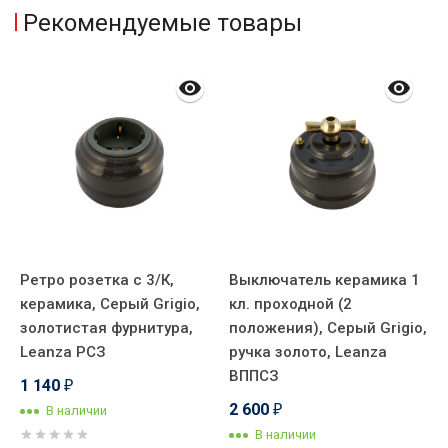
Рекомендуемые товары
Ретро розетка с 3/К,
Выключатель керамика 1
Р
керамика, Серый Grigio,
кл. проходной (2
R
золотистая фурнитура,
положения), Cерый Grigio,
G
a
Leanza РСЗ
ручка золото, Leanza
ф
ВППСЗ
1 140
2
₽
2 600
В наличии
₽
В наличии