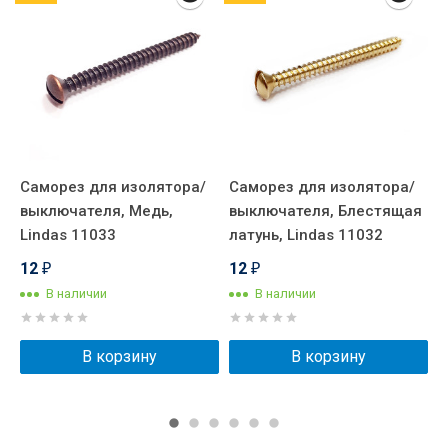
Саморез для изолятора/
Саморез для изолятора/
С
выключателя, Медь,
выключателя, Блестящая
в
Lindas 11033
латунь, Lindas 11032
б
12
12
₽
₽
В наличии
В наличии
В корзину
В корзину