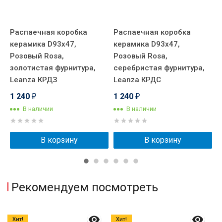
2
Распаечная коробка
Распаечная коробка
В
керамика D93х47,
керамика D93х47,
к
Розовый Rosa,
Розовый Rosa,
п
золотистая фурнитура,
серебристая фурнитура,
R
Leanza КРДЗ
Leanza КРДС
L
1 240
1 240
2
₽
₽
В наличии
В наличии
В корзину
В корзину
Рекомендуем посмотреть
Хит!
Хит!