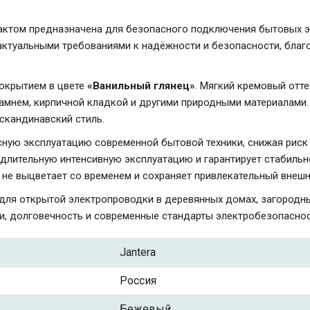
ктом предназначена для безопасного подключения бытовых э
 актуальными требованиями к надёжности и безопасности, благ
покрытием в цвете
«Ванильный глянец»
. Мягкий кремовый отт
 камнем, кирпичной кладкой и другими природными материалами
 скандинавский стиль.
ную эксплуатацию современной бытовой техники, снижая рис
а длительную интенсивную эксплуатацию и гарантирует стабил
 не выцветает со временем и сохраняет привлекательный внеш
ля открытой электропроводки в деревянных домах, загородных 
и, долговечность и современные стандарты электробезопаснос
Jantera
Россия
Бежевый