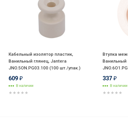
Кабельный изолятор пластик,
Втулка меж
Ванильный глянец, Jantera
Ванильный 
JNO.5ON.PG03.100 (100 шт./упак.)
JNO.6O1.PG0
609
337
₽
₽
В наличии
В наличии
Ретро розетка пластик с 3/К,