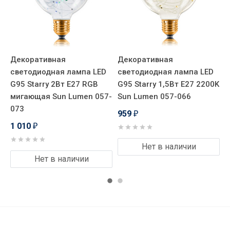
Декоративная
Декоративная
Д
светодиодная лампа LED
светодиодная лампа LED
с
G95 Starry 2Вт E27 RGB
G95 Starry 1,5Вт E27 2200K
G
2
мигающая Sun Lumen 057-
Sun Lumen 057-066
2
073
959
1
₽
1 010
₽
Нет в наличии
Нет в наличии