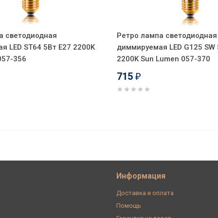
а светодиодная
Ретро лампа светодиодная
я LED ST64 5Вт E27 2200K
диммируемая LED G125 SW 
057-356
2200K Sun Lumen 057-370
715
₽
иммируемая LED G95 F5+ 5Вт E27
Информация
Доставка и оплата
Помощь