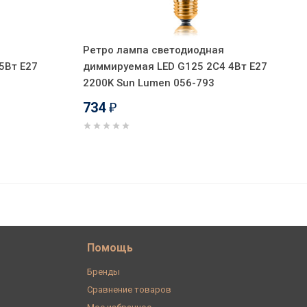
Ретро лампа светодиодная
5Вт E27
диммируемая LED G125 2C4 4Вт E27
2200K Sun Lumen 056-793
734
₽
664
В корзину
₽
Помощь
Бренды
Сравнение товаров