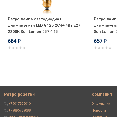
Ретро лампа светодиодная
Ретро ламп
диммируемая LED G125 2C4+ 4Вт E27
диммируема
2200K Sun Lumen 057-165
Sun Lumen 
664
657
₽
₽
Ретро лампа светодиодная д
2200K Sun Lumen 057-363
Ретро розетки
Компания
+79017205010
О компании
+79895789088
Новости