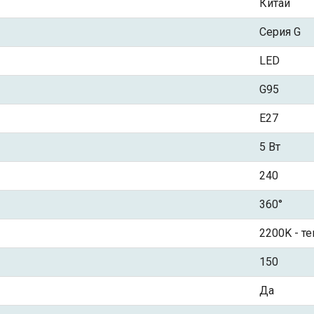
Китай
Серия G
LED
G95
Е27
5 Вт
240
360°
2200K - т
150
Да