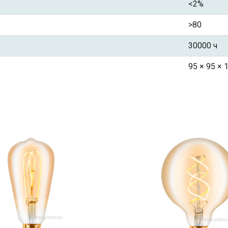
<2%
>80
30000 ч
95 × 95 × 