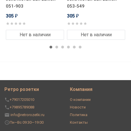
051-903
053-549
0
305
305
₽
₽
Нет в наличии
Нет в наличии
Ретро розетки
Компания
+79017205010
О компании
+79895789088
Новости
info@retrorozetki.ru
Политика
Пн—Вс 09:30—19:00
Контакты