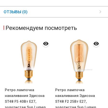
ОТЗЫВЫ (0)
Рекомендуем посмотреть
Ретро лампочка
Ретро лампочка
Р
,
накаливания Эдисона
накаливания Эдисона
н
ST48 F5 40Вт Е27,
ST48 F2 25Вт Е27,
S
золотистая Sun Lumen
золотистая Sun Lumen
з