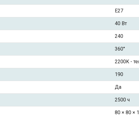
Е27
40 Вт
240
360°
2200K - т
190
Да
2500 ч
80 × 80 × 