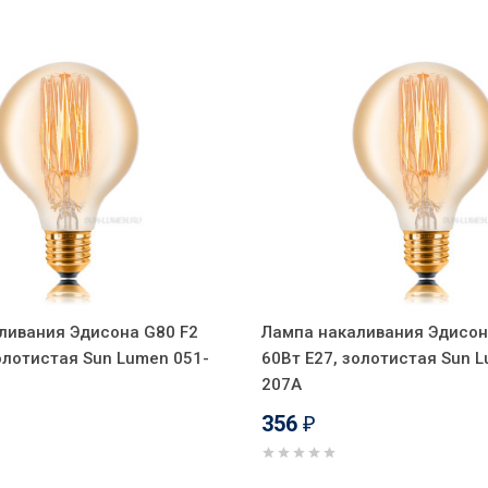
ливания Эдисона G80 F2
Лампа накаливания Эдисон
олотистая Sun Lumen 051-
60Вт Е27, золотистая Sun 
207A
356
₽