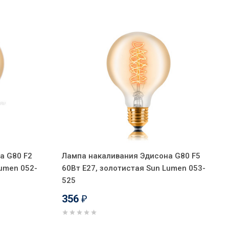
а G80 F2
Лампа накаливания Эдисона G80 F5
Lumen 052-
60Вт Е27, золотистая Sun Lumen 053-
525
356
₽