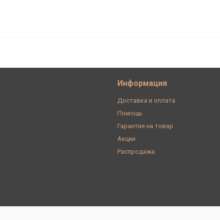
 F5 40Вт Е27, золотистая Sun Lumen
Информация
Доставка и оплата
Помощь
Гарантия на товар
Акции
Распродажа