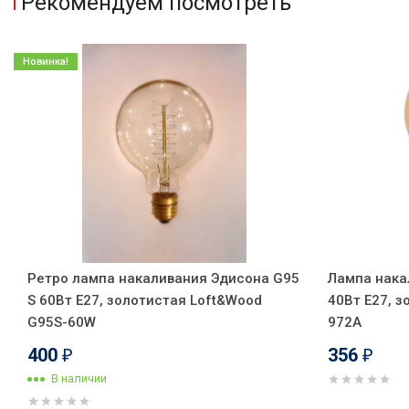
Рекомендуем посмотреть
Новинка!
Ретро лампа накаливания Эдисона G95
Лампа нака
S 60Вт Е27, золотистая Loft&Wood
40Вт Е27, з
G95S-60W
972A
400
356
₽
₽
В наличии