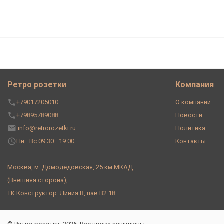
Ретро лампа накаливания G80
051-989A
Ретро розетки
Компания
+79017205010
О компании
+79895789088
Новости
info@retrorozetki.ru
Политика
Пн—Вс 09:30—19:00
Контакты
Москва, м. Домодедовская, 25 км МКАД
(Внешняя сторона),
ТК Конструктор. Линия В, пав В2.18