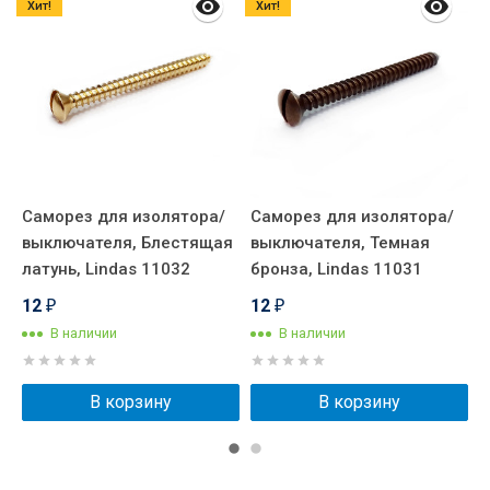
Хит!
Хит!
Саморез для изолятора/
Саморез для изолятора/
К
выключателя, Блестящая
выключателя, Темная
п
латунь, Lindas 11032
бронза, Lindas 11031
E
12
12
₽
₽
В наличии
В наличии
В корзину
В корзину