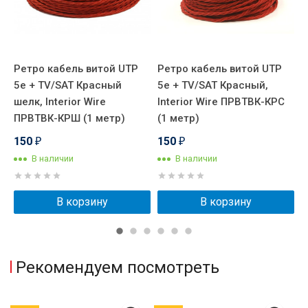
Ретро кабель витой UTP
Ретро кабель витой UTP
Р
5e + TV/SAT Красный
5e + TV/SAT Красный,
5
РШ
шелк, Interior Wire
Interior Wire ПРВТВК-КРС
W
ПРВТВК-КРШ (1 метр)
(1 метр)
150
150
₽
₽
В наличии
В наличии
В корзину
В корзину
Рекомендуем посмотреть