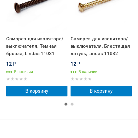
Саморез для изолятора/
Саморез для изолятора/
В
выключателя, Темная
выключателя, Блестящая
к
бронза, Lindas 11031
латунь, Lindas 11032
E
12
12
₽
₽
В наличии
В наличии
В корзину
В корзину