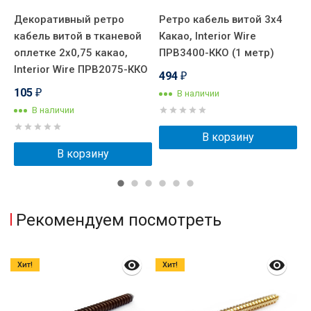
Декоративный ретро
Ретро кабель витой 3x4
Р
e
кабель витой в тканевой
Какао, Interior Wire
К
оплетке 2x0,75 какао,
ПРВ3400-ККО (1 метр)
П
Interior Wire ПРВ2075-ККО
494
₽
105
В наличии
₽
В наличии
В корзину
В корзину
Рекомендуем посмотреть
Хит!
Хит!