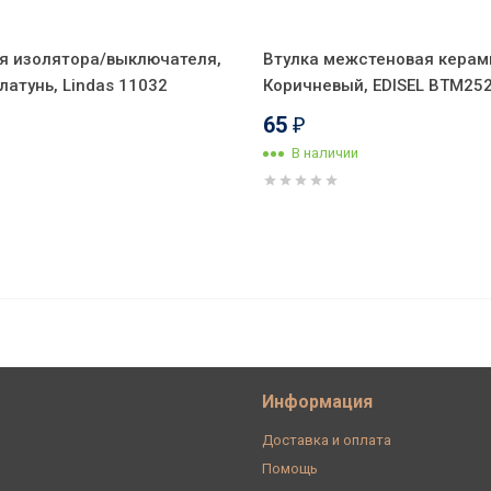
я изолятора/выключателя,
Втулка межстеновая керам
атунь, Lindas 11032
Коричневый, EDISEL ВТМ25
65
₽
В наличии
нтернет) Коричневый, Retrika RPI-
Информация
Доставка и оплата
Помощь