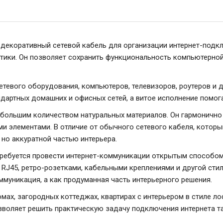
— декоративный сетевой кабель для организации интернет-подк
стики. Он позволяет сохранить функциональность компьютерно
евого оборудования, компьютеров, телевизоров, роутеров и др
ндартных домашних и офисных сетей, а витое исполнение помо
 большим количеством натуральных материалов. Он гармонично
ми элементами. В отличие от обычного сетевого кабеля, кото
 но аккуратной частью интерьера.
 требуется провести интернет-коммуникации открытым способом
J45, ретро-розетками, кабельными креплениями и другой стил
ммуникация, а как продуманная часть интерьерного решения.
х, загородных коттеджах, квартирах с интерьером в стиле лофт,
позволяет решить практическую задачу подключения интернета