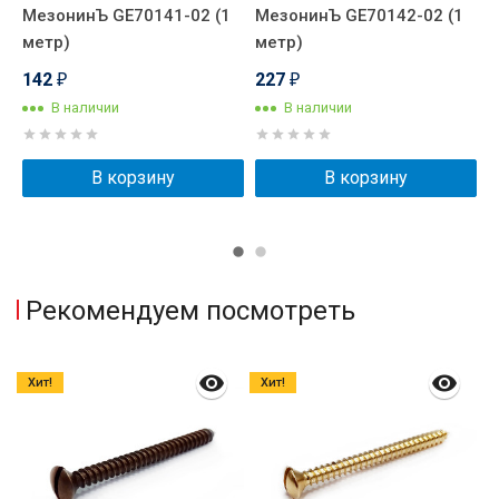
МезонинЪ GE70141-02 (1
МезонинЪ GE70142-02 (1
М
метр)
метр)
м
142
227
₽
₽
В наличии
В наличии
В корзину
В корзину
Рекомендуем посмотреть
Хит!
Хит!