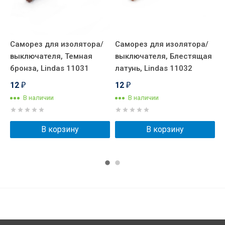
Саморез для изолятора/
Саморез для изолятора/
К
выключателя, Темная
выключателя, Блестящая
к
бронза, Lindas 11031
латунь, Lindas 11032
С
И
12
12
₽
₽
В наличии
В наличии
В корзину
В корзину