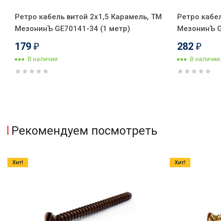
Ретро кабель витой 2x1,5 Карамель, ТМ
Ретро кабел
МезонинЪ GE70141-34 (1 метр)
МезонинЪ G
179
282
₽
₽
В наличии
В наличии
Рекомендуем посмотреть
Хит!
Хит!