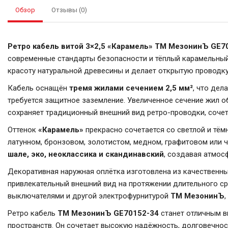
Обзор
Отзывы (0)
Ретро кабель витой 3×2,5 «Карамель» ТМ МезонинЪ GE7
современные стандарты безопасности и тёплый карамельный
красоту натуральной древесины и делает открытую проводк
Кабель оснащён
тремя жилами сечением 2,5 мм²
, что дел
требуется защитное заземление. Увеличенное сечение жил о
сохраняет традиционный внешний вид ретро-проводки, сочет
Оттенок
«Карамель»
прекрасно сочетается со светлой и тём
латунном, бронзовом, золотистом, медном, графитовом или 
шале, эко, неоклассика и скандинавский
, создавая атмос
Декоративная наружная оплётка изготовлена из качественны
привлекательный внешний вид на протяжении длительного ср
выключателями и другой электрофурнитурой
ТМ МезонинЪ
Ретро кабель
ТМ МезонинЪ GE70152-34
станет отличным в
пространств. Он сочетает высокую надёжность, долговечнос