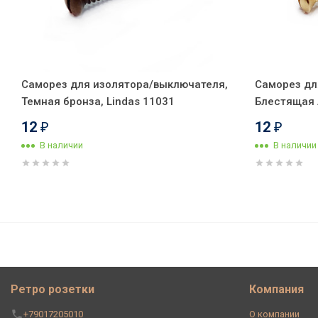
Саморез для изолятора/выключателя,
Саморез дл
Темная бронза, Lindas 11031
Блестящая л
12
12
₽
₽
В наличии
В наличии
Ретро кабель витой 3x2,5 Ка
метр)
Ретро розетки
Компания
+79017205010
О компании