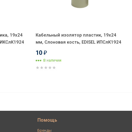
ика, 19х24
Кабельный изолятор пластик, 19х24
L ИКСлК1924
мм, Слоновая кость, EDISEL ИПСлК1924
10
₽
В наличии
418
В корзину
₽
Помощь
Бренды