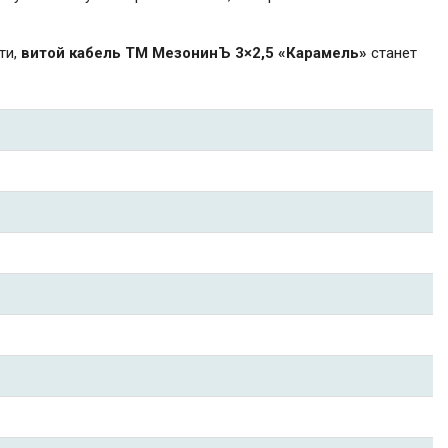
ти,
витой кабель ТМ МезонинЪ 3×2,5 «Карамель»
станет