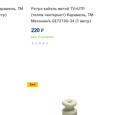
Карамель, ТМ
Ретро кабель витой TV+UTP
етр)
(телев.+интернет) Карамель, ТМ
МезонинЪ GE72100-34 (1 метр)
220
₽
В наличии
Хит!