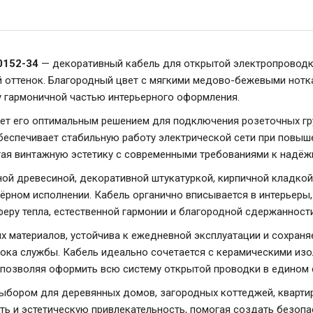
0152-34
— декоративный кабель для открытой электропроводки
 оттенок. Благородный цвет с мягкими медово-бежевыми нотк
у гармоничной частью интерьерного оформления.
ает его оптимальным решением для подключения розеточных гру
беспечивает стабильную работу электрической сети при повыше
ая винтажную эстетику с современными требованиями к надёжн
ной древесиной, декоративной штукатуркой, кирпичной кладкой
чёрном исполнении. Кабель органично вписывается в интерьеры
феру тепла, естественной гармонии и благородной сдержанности
х материалов, устойчива к ежедневной эксплуатации и сохраня
ока службы. Кабель идеально сочетается с керамическими изо
, позволяя оформить всю систему открытой проводки в едином 
ыбором для деревянных домов, загородных коттеджей, квартир,
ть и эстетическую привлекательность, помогая создать безопа