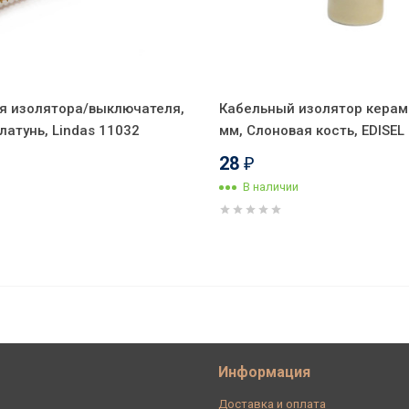
я изолятора/выключателя,
Кабельный изолятор керам
атунь, Lindas 11032
мм, Слоновая кость, EDISE
28
₽
В наличии
рамель, ТМ МезонинЪ GE70152-34 (1
Информация
Доставка и оплата