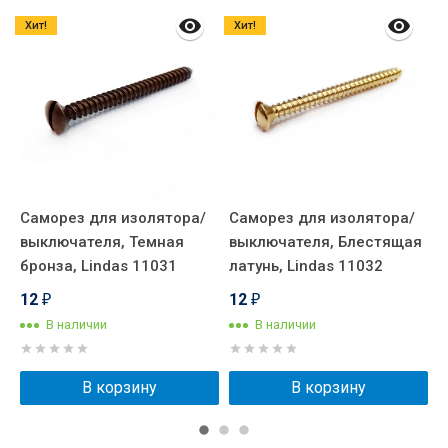
Хит!
Хит!
Саморез для изолятора/
Саморез для изолятора/
В
выключателя, Темная
выключателя, Блестящая
к
бронза, Lindas 11031
латунь, Lindas 11032
E
12
12
₽
₽
В наличии
В наличии
В корзину
В корзину