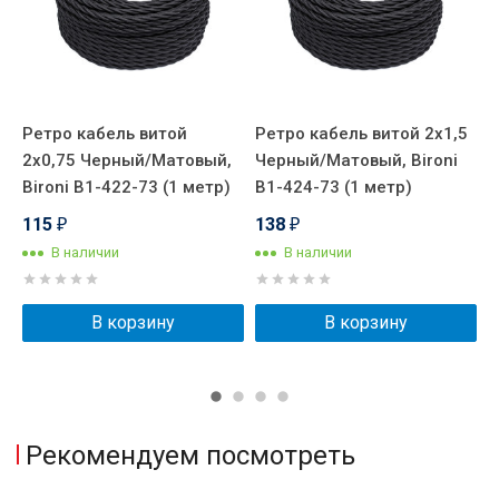
5
Ретро кабель витой
Ретро кабель витой 2x1,5
Р
2x0,75 Черный/Матовый,
Черный/Матовый, Bironi
Ч
Bironi B1-422-73 (1 метр)
B1-424-73 (1 метр)
B
115
138
₽
₽
В наличии
В наличии
В корзину
В корзину
Рекомендуем посмотреть