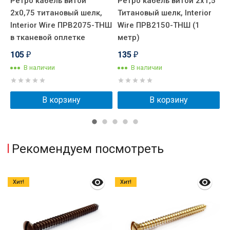
Ретро кабель витой
Ретро кабель витой 2x1,5
Р
2x0,75 титановый шелк,
Титановый шелк, Interior
Т
Interior Wire ПРВ2075-ТНШ
Wire ПРВ2150-ТНШ (1
W
в тканевой оплетке
метр)
м
105
135
₽
₽
В наличии
В наличии
В корзину
В корзину
Рекомендуем посмотреть
Хит!
Хит!