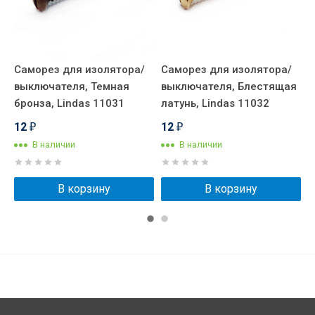
Саморез для изолятора/
Саморез для изолятора/
К
выключателя, Темная
выключателя, Блестящая
п
4
бронза, Lindas 11031
латунь, Lindas 11032
С
12
12
₽
₽
В наличии
В наличии
В корзину
В корзину