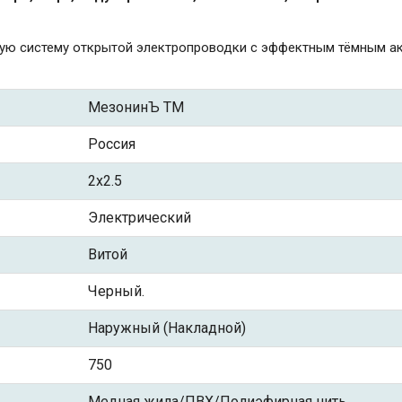
чную систему открытой электропроводки с эффектным тёмным а
МезонинЪ ТМ
Россия
2x2.5
Электрический
Витой
Черный.
Наружный (Накладной)
750
Медная жила/ПВХ/Полиэфирная нить