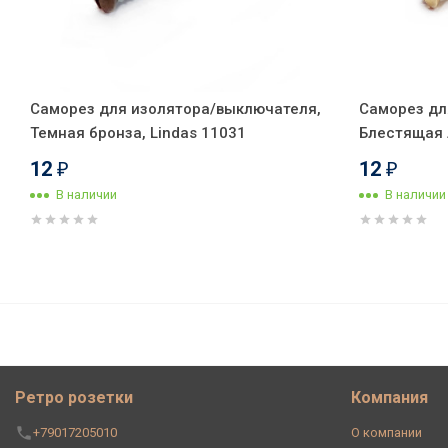
Саморез для изолятора/выключателя,
Саморез дл
Темная бронза, Lindas 11031
Блестящая л
12
12
₽
₽
В наличии
В наличии
Ретро кабель витой 2x2,5 Че
метр)
Ретро розетки
Компания
+79017205010
О компании