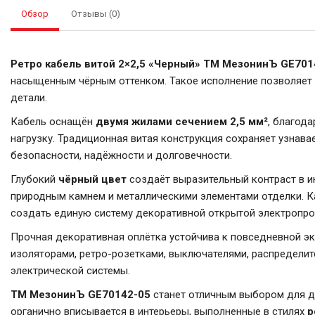
Обзор
Отзывы (0)
Ретро кабель витой 2×2,5 «Черный» ТМ МезонинЪ GE701
насыщенным чёрным оттенком. Такое исполнение позволяет с
детали.
Кабель оснащён
двумя жилами сечением 2,5 мм²
, благод
нагрузку. Традиционная витая конструкция сохраняет узнав
безопасности, надёжности и долговечности.
Глубокий
чёрный цвет
создаёт выразительный контраст в ин
природным камнем и металлическими элементами отделки. Каб
создать единую систему декоративной открытой электропро
Прочная декоративная оплётка устойчива к повседневной эк
изоляторами, ретро-розетками, выключателями, распредели
электрической системы.
ТМ МезонинЪ GE70142-05
станет отличным выбором для де
органично вписывается в интерьеры, выполненные в стилях
р