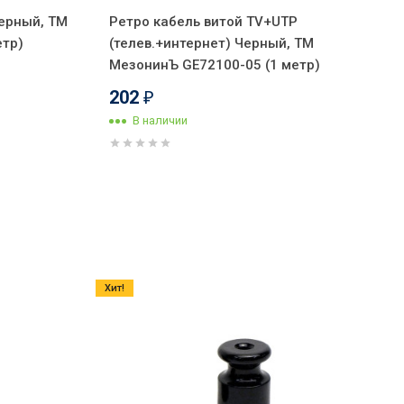
Черный, ТМ
Ретро кабель витой TV+UTP
етр)
(телев.+интернет) Черный, ТМ
МезонинЪ GE72100-05 (1 метр)
202
₽
В наличии
Хит!