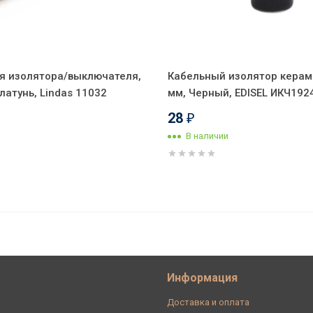
я изолятора/выключателя,
Кабельный изолятор керам
атунь, Lindas 11032
мм, Черный, EDISEL ИКЧ192
28
₽
В наличии
рный, ТМ МезонинЪ GE70142-05 (1
Информация
Доставка и оплата