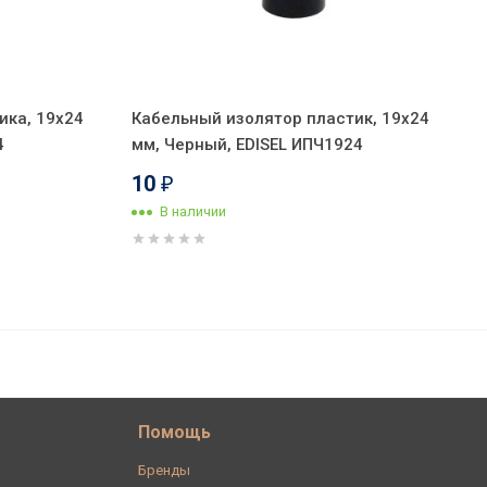
ика, 19х24
Кабельный изолятор пластик, 19х24
4
мм, Черный, EDISEL ИПЧ1924
10
₽
В наличии
227
В корзину
₽
Помощь
Бренды