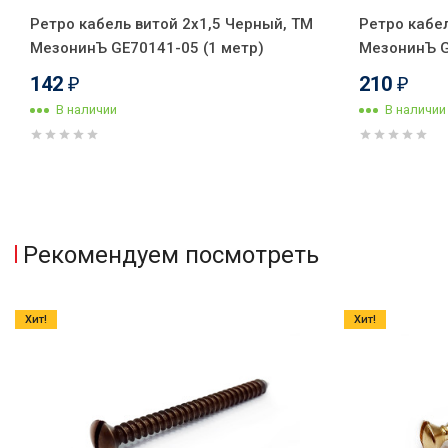
Ретро кабель витой 2x1,5 Черный, ТМ
Ретро кабел
МезонинЪ GE70141-05 (1 метр)
МезонинЪ G
142
210
₽
₽
В наличии
В наличии
Рекомендуем посмотреть
Хит!
Хит!