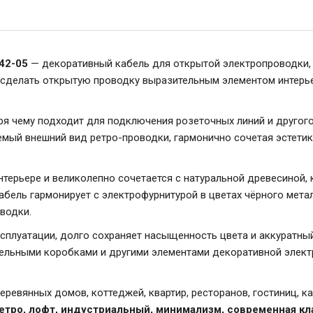
42-05
— декоративный кабель для открытой электропроводки,
делать открытую проводку выразительным элементом интерьера
аря чему подходит для подключения розеточных линий и друго
аемый внешний вид ретро-проводки, гармонично сочетая эстети
терьере и великолепно сочетается с натуральной древесиной, 
ель гармонирует с электрофурнитурой в цветах чёрного металла
водки.
сплуатации, долго сохраняет насыщенность цвета и аккуратный
тельными коробками и другими элементами декоративной элек
ревянных домов, коттеджей, квартир, ресторанов, гостиниц, к
етро, лофт, индустриальный, минимализм, современная кл