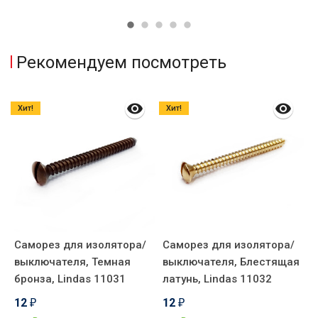
Рекомендуем посмотреть
Хит!
Хит!
Саморез для изолятора/
Саморез для изолятора/
К
выключателя, Темная
выключателя, Блестящая
к
бронза, Lindas 11031
латунь, Lindas 11032
П
И
12
12
₽
₽