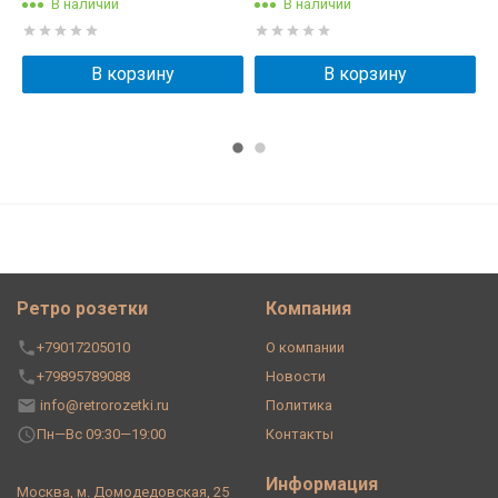
В наличии
В наличии
В корзину
В корзину
Ретро розетки
Компания
+79017205010
О компании
+79895789088
Новости
info@retrorozetki.ru
Политика
Пн—Вс 09:30—19:00
Контакты
Информация
Москва, м. Домодедовская, 25