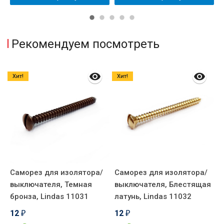
Рекомендуем посмотреть
Хит!
Хит!
Саморез для изолятора/
Саморез для изолятора/
К
выключателя, Темная
выключателя, Блестящая
п
4
бронза, Lindas 11031
латунь, Lindas 11032
С
12
12
₽
₽