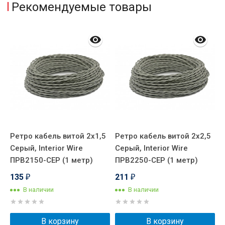
Рекомендуемые товары
Ретро кабель витой 2x1,5
Ретро кабель витой 2x2,5
Р
re
Серый, Interior Wire
Серый, Interior Wire
С
ПРВ2150-СЕР (1 метр)
ПРВ2250-СЕР (1 метр)
П
135
211
₽
₽
В наличии
В наличии
В корзину
В корзину