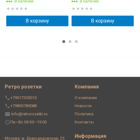
В наличии
В наличии
В корзину
В корзину
Ретро розетки
Компания
+79017205010
О компании
+79895789088
Новости
info@retrorozetki.ru
Политика
Пн—Вс 09:30—19:00
Контакты
Информация
Москва, м. Домодедовская, 25