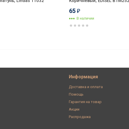
атунь, Lindas 11032
Коричневый, EDISEL ВТМ25
65
₽
В наличии
ричневый/Глянцевый, Bironi B1-422-
Информация
Доставка и оплата
Помощь
Гарантия на товар
Акции
Распродажа