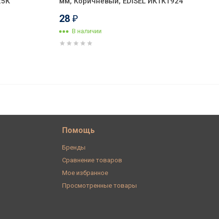
25К
мм, Коричневый, EDISEL ИКТК1924
28
₽
В наличии
141
В корзину
₽
Помощь
Бренды
Сравнение товаров
Мое избранное
Просмотренные товары