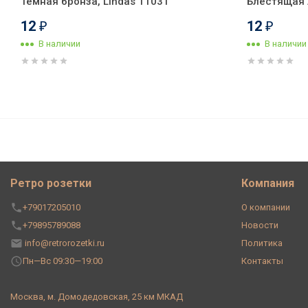
Темная бронза, Lindas 11031
Блестящая л
12
12
₽
₽
В наличии
В наличии
Ретро кабель витой 2x0,75 Ко
072 (1 метр)
Ретро розетки
Компания
+79017205010
О компании
+79895789088
Новости
info@retrorozetki.ru
Политика
Пн—Вс 09:30—19:00
Контакты
Москва, м. Домодедовская, 25 км МКАД