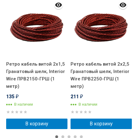
Ретро кабель витой 2x1,5
Ретро кабель витой 2x2,5
Р
Гранатовый шелк, Interior
Гранатовый шелк, Interior
Г
Wire ПРВ2150-ГРШ (1
Wire ПРВ2250-ГРШ (1
W
метр)
метр)
м
135
211
₽
₽
В наличии
В наличии
В корзину
В корзину