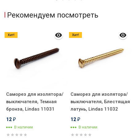
Рекомендуем посмотреть
Хит!
Хит!
Саморез для изолятора/
Саморез для изолятора/
К
выключателя, Темная
выключателя, Блестящая
п
бронза, Lindas 11031
латунь, Lindas 11032
E
12
12
₽
₽
В наличии
В наличии