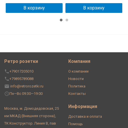
В корзину
В корзину
Ретро розетки
Компания
+79017205010
О компании
+79895789088
Новости
info@retrorozetki.ru
Политика
Пн—Вс 09:30—19:00
Контакты
Информация
Москва, м. Домодедовская, 25
км МКАД (Внешняя сторона),
Доставка и оплата
ТК Конструктор. Линия В, пав
Помощь