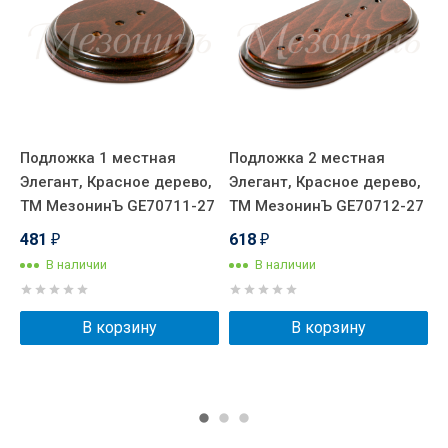
Подложка 1 местная
Подложка 2 местная
Р
Элегант, Красное дерево,
Элегант, Красное дерево,
3
ТМ МезонинЪ GE70711-27
ТМ МезонинЪ GE70712-27
2
481
618
₽
₽
В наличии
В наличии
В корзину
В корзину