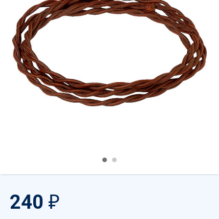
240
₽