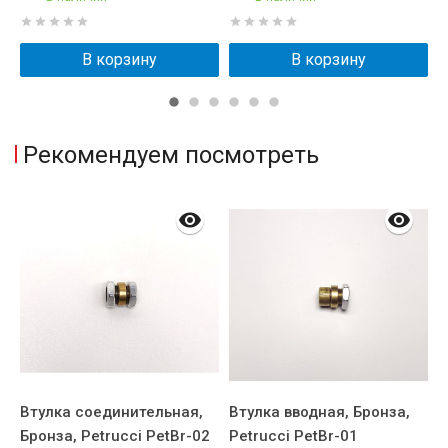
В корзину
В корзину
Рекомендуем посмотреть
з
Втулка соединительная,
Втулка вводная, Бронза,
С
Бронза, Petrucci PetBr-02
Petrucci PetBr-01
с