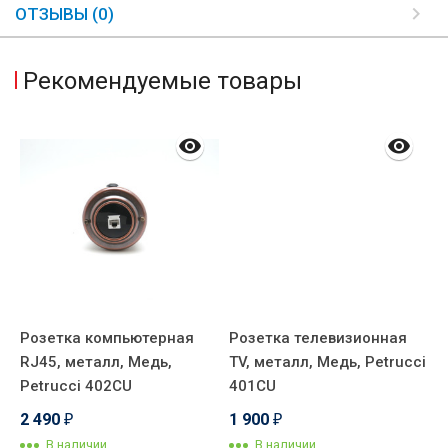
ОТЗЫВЫ (0)
Рекомендуемые товары
й
Розетка компьютерная
Розетка телевизионная
Р
RJ45, металл, Медь,
TV, металл, Медь, Petrucci
м
Petrucci 402CU
401CU
P
2 490
1 900
1
₽
₽
В наличии
В наличии