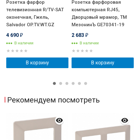
Розетка фарфор
Розетка фарфоровая
Р
-
телевизионная R/TV-SAT
компьютерная RJ45,
к
оконечная, Гжель,
Дворцовый мрамор, ТМ
К
Salvador OP.TV.WT.GZ
МезонинЪ GE70341-19
O
4 690
2 683
3
₽
₽
В наличии
В наличии
В корзину
В корзину
Рекомендуем посмотреть