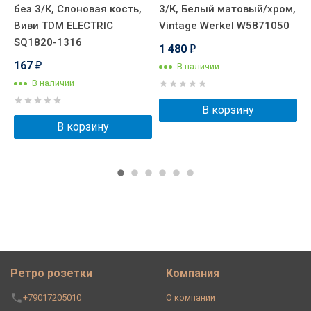
без 3/К, Слоновая кость,
3/К, Белый матовый/хром,
К
-1
Виви TDM ELECTRIC
Vintage Werkel W5871050
B
SQ1820-1316
1 480
₽
167
В наличии
₽
В наличии
В корзину
В корзину
Ретро розетки
Компания
+79017205010
О компании