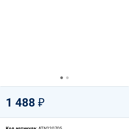
1 488
₽
Код артикула:
ATN220705