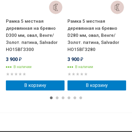
Рамка 5 местная
Рамка 5 местная
Р
деревянная на бревно
деревянная на бревно
д
D300 мм, овал, Венге/
D280 мм, овал, Венге/
D
Золот. патина, Salvador
Золот. патина, Salvador
З
НО15ВГЗ300
НО15ВГЗ280
Н
3 900
3 900
3
₽
₽
В наличии
В наличии
В корзину
В корзину