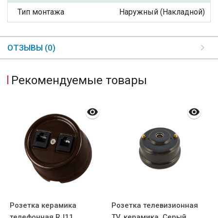
Тип монтажа
Наружный (Накладной)
ОТЗЫВЫ (0)
Рекомендуемые товары
Розетка керамика
Розетка телевизионная
Р
телефонная RJ11,
TV, керамика, Cерый
т