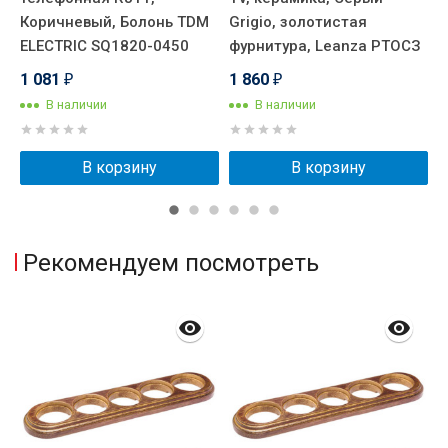
Коричневый, Болонь TDM
Grigio, золотистая
о
ELECTRIC SQ1820-0450
фурнитура, Leanza РТОСЗ
O
1 081
1 860
3
₽
₽
В наличии
В наличии
В корзину
В корзину
Рекомендуем посмотреть