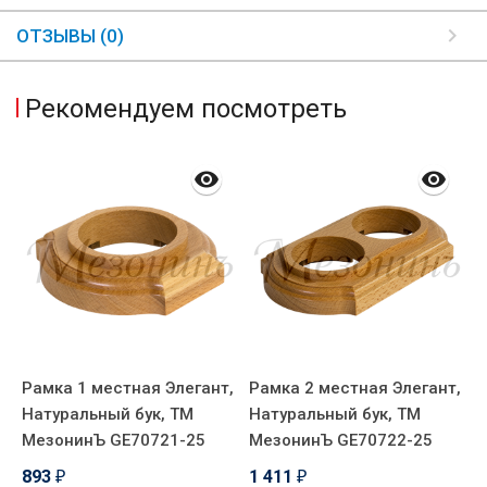
ОТЗЫВЫ (0)
Рекомендуем посмотреть
,
Рамка 1 местная Элегант,
Рамка 2 местная Элегант,
Р
Натуральный бук, ТМ
Натуральный бук, ТМ
Н
МезонинЪ GE70721-25
МезонинЪ GE70722-25
М
893
1 411
1
₽
₽