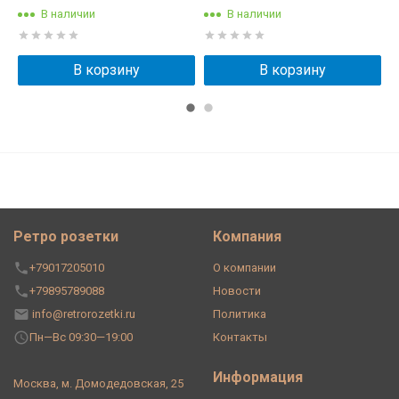
В наличии
В наличии
В корзину
В корзину
Ретро розетки
Компания
+79017205010
О компании
+79895789088
Новости
info@retrorozetki.ru
Политика
Пн—Вс 09:30—19:00
Контакты
Информация
Москва, м. Домодедовская, 25