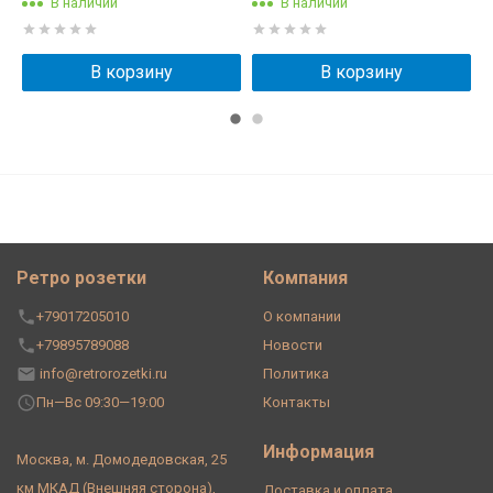
В наличии
В наличии
В корзину
В корзину
Ретро розетки
Компания
+79017205010
О компании
+79895789088
Новости
info@retrorozetki.ru
Политика
Пн—Вс 09:30—19:00
Контакты
Информация
Москва, м. Домодедовская, 25
км МКАД (Внешняя сторона),
Доставка и оплата