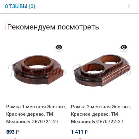
ОТЗЫВЫ (0)
Рекомендуем посмотреть
,
Рамка 1 местная Элегант,
Рамка 2 местная Элегант,
Р
Красное дерево, ТМ
Красное дерево, ТМ
К
МезонинЪ GE70721-27
МезонинЪ GE70722-27
М
893
1 411
1
₽
₽