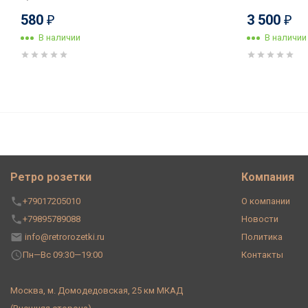
580
3 500
₽
₽
В наличии
В наличии
Рамка 3 местная, Синий, Эра 
Ретро розетки
Компания
+79017205010
О компании
+79895789088
Новости
info@retrorozetki.ru
Политика
Пн—Вс 09:30—19:00
Контакты
Москва, м. Домодедовская, 25 км МКАД