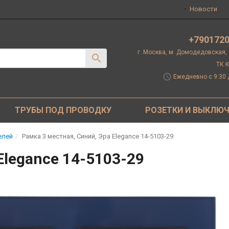
Новости
+790172
г. Москва, м. Домодедовская,
ТК К
schedule
Ежедневно с 9:30 
ТРУБЫ ПОД ПРОВОДКУ
РОЗЕТКИ И ВЫКЛЮ
елей
Рамка 3 местная, Синий, Эра Elegance 14-5103-29
Elegance 14-5103-29