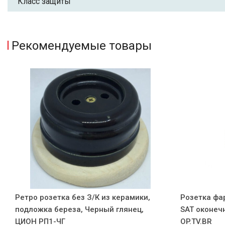
Класс защиты
Рекомендуемые товары
Ретро розетка без З/К из керамики,
Розетка фа
подложка береза, Черный глянец,
SAT оконечн
ЦИОН РП1-ЧГ
OP.TV.BR