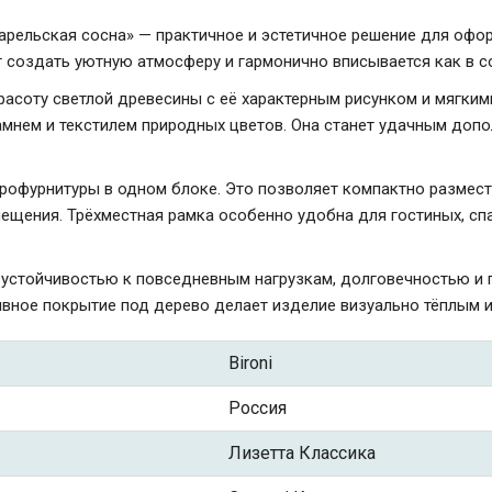
«Карельская сосна» — практичное и эстетичное решение для офо
 создать уютную атмосферу и гармонично вписывается как в со
асоту светлой древесины с её характерным рисунком и мягкими
нем и текстилем природных цветов. Она станет удачным дополн
трофурнитуры в одном блоке. Это позволяет компактно размест
ещения. Трёхместная рамка особенно удобна для гостиных, спа
я устойчивостью к повседневным нагрузкам, долговечностью и 
ивное покрытие под дерево делает изделие визуально тёплым 
Bironi
Россия
Лизетта Классика