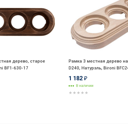
стная дерево, старое
Рамка 3 местная дерево на
ni BF1-630-17
D240, Натурэль, Bironi BFC
1 182
₽
В наличии