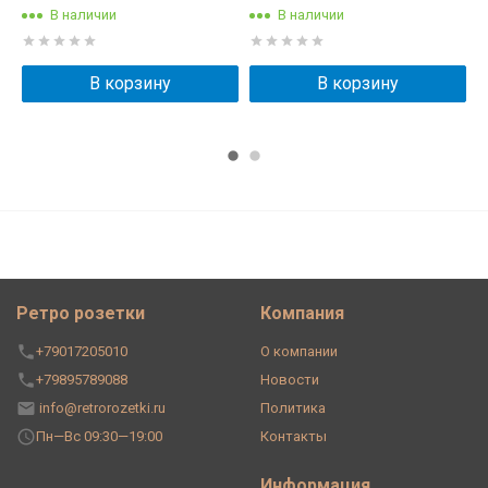
В наличии
В наличии
В корзину
В корзину
Ретро розетки
Компания
+79017205010
О компании
+79895789088
Новости
info@retrorozetki.ru
Политика
Пн—Вс 09:30—19:00
Контакты
Информация