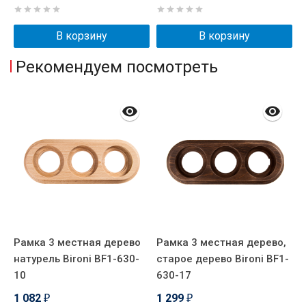
В корзину
В корзину
Рекомендуем посмотреть
Рамка 3 местная дерево
Рамка 3 местная дерево,
Р
натурель Bironi BF1-630-
старое дерево Bironi BF1-
н
-
10
630-17
B
1 082
1 299
1
₽
₽