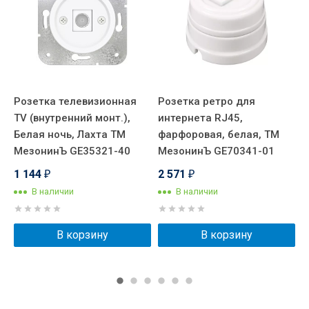
Розетка телевизионная
Розетка ретро для
Р
TV (внутренний монт.),
интернета RJ45,
ф
Белая ночь, Лахта ТМ
фарфоровая, белая, ТМ
Т
МезонинЪ GE35321-40
МезонинЪ GE70341-01
1
1 144
2 571
₽
₽
В наличии
В наличии
В корзину
В корзину