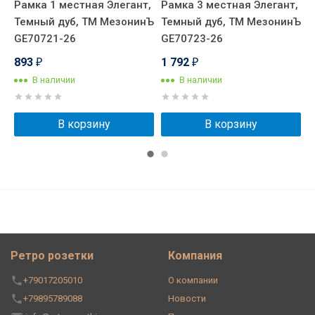
,
Рамка 1 местная Элегант,
Рамка 3 местная Элегант,
Р
нЪ
Темный дуб, ТМ МезонинЪ
Темный дуб, ТМ МезонинЪ
Т
GE70721-26
GE70723-26
G
893
1 792
2
₽
₽
В наличии
В наличии
В корзину
В корзину
Ретро розетки
Компания
+79017205010
О компании
+79895789088
Новости