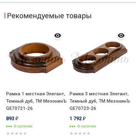
Рекомендуемые товары
Рамка 1 местная Элегант,
Рамка 3 местная Элегант,
С
Темный дуб, ТМ МезонинЪ
Темный дуб, ТМ МезонинЪ
в
,
GE70721-26
GE70723-26
L
893
1 792
₽
₽
В наличии
В наличии