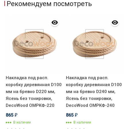
Рекомендуем посмотреть
Накладка под расп.
Накладка под расп.
Н
коробку деревянная D100
коробку деревянная D100
к
мм на бревно D220 мм,
мм на бревно D240 мм,
м
d
Ясень без тонировки,
Ясень без тонировки,
Я
DecoWood ОМРКФ-220
DecoWood ОМРКФ-240
D
865
865
₽
₽
В наличии
В наличии