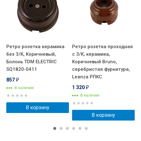
Ретро розетка керамика
Ретро розетка проходная
Р
без 3/К, Коричневый,
с 3/К, керамика,
ф
.,
Болонь TDM ELECTRIC
Kоричневый Bruno,
ш
SQ1820-0411
серебристая фурнитура,
К
Leanza РПКС
O
857
₽
1 320
1
В наличии
₽
В наличии
В корзину
В корзину