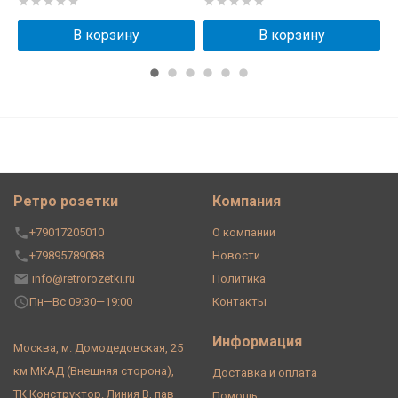
В корзину
В корзину
Ретро розетки
Компания
+79017205010
О компании
+79895789088
Новости
info@retrorozetki.ru
Политика
Пн—Вс 09:30—19:00
Контакты
Информация
Москва, м. Домодедовская, 25
км МКАД (Внешняя сторона),
Доставка и оплата
ТК Конструктор. Линия В, пав
Помощь