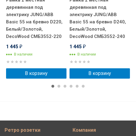
Рамка 2 местная
Рамка 2 местная
Р
деревянная под
деревянная под
д
электрику JUNG/ABB
электрику JUNG/ABB
э
Basic 55 на бревно D220,
Basic 55 на бревно D240,
B
Белый/Золотой,
Белый/Золотой,
Б
DecoWood СМБЗ552-220
DecoWood СМБЗ552-240
D
1 445
1 445
1
₽
₽
В наличии
В наличии
В корзину
В корзину
Ретро розетки
Компания