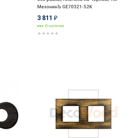
МезонинЪ GE70321-52K
3 811
₽
В наличии