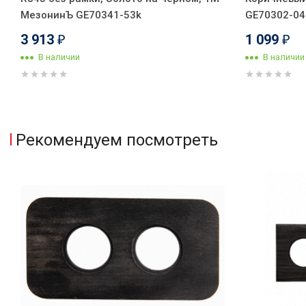
МезонинЪ GE70341-53k
GE70302-04
3 913
1 099
₽
₽
В наличии
В наличии
Рекомендуем посмотреть