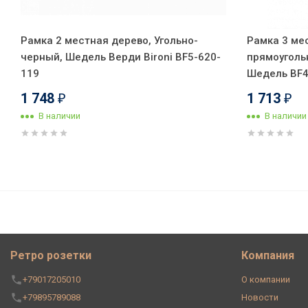
Рамка 2 местная дерево, Угольно-
Рамка 3 ме
черный, Шедель Верди Bironi BF5-620-
прямоугольн
119
Шедель BF4
1 748
1 713
₽
₽
В наличии
В наличии
Рамка 2 местная, Черное дере
Ретро розетки
Компания
+79017205010
О компании
+79895789088
Новости