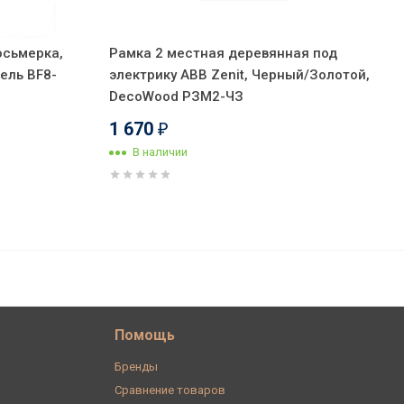
осьмерка,
Рамка 2 местная деревянная под
ель BF8-
электрику ABB Zenit, Черный/Золотой,
DecoWood РЗМ2-ЧЗ
1 670
₽
В наличии
1 784
В корзину
₽
Помощь
Бренды
Сравнение товаров