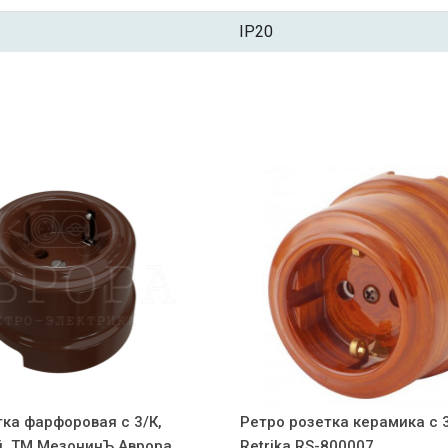
IP20
тка фарфоровая с 3/К,
Ретро розетка керамика с 3
, ТМ МезонинЪ Аврора
Retrika RS-800007