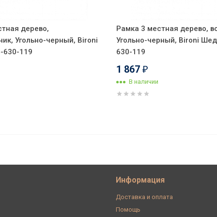
стная дерево,
Рамка 3 местная дерево, в
ик, Угольно-черный, Bironi
Угольно-черный, Bironi Шед
-630-119
630-119
1 867
₽
В наличии
во, Эра Elegance 14-5302-05
Информация
Доставка и оплата
Помощь