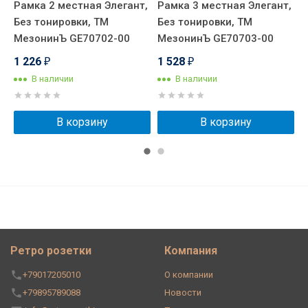
,
Рамка 2 местная Элегант,
Рамка 3 местная Элегант,
Р
Без тонировки, ТМ
Без тонировки, ТМ
Б
МезонинЪ GE70702-00
МезонинЪ GE70703-00
М
1 226
1 528
1
₽
₽
В наличии
В наличии
В корзину
В корзину
Ретро розетки
Компания
+79017205010
О компании
+79895789088
Новости