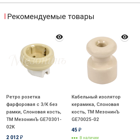
Рекомендуемые товары
Ретро розетка
Кабельный изолятор
В
фарфоровая с 3/К без
керамика, Слоновая
ф
рамки, Слоновая кость,
кость, ТМ МезонинЪ
п
ТМ МезонинЪ GE70301-
GE70025-02
п
02K
к
45
₽
G
2 012
В наличии
₽