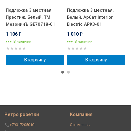
Подложка 3 местная
Подложка 3 местная,
П
Престиж, Белый, ТМ
Белый, Арбат Interior
П
7
МезонинЪ GE70718-01
Electric АРК3-01
Т
1 106
1 010
1
₽
₽
В наличии
В наличии
В корзину
В корзину
Ретро розетки
Компания
+79017205010
О компании