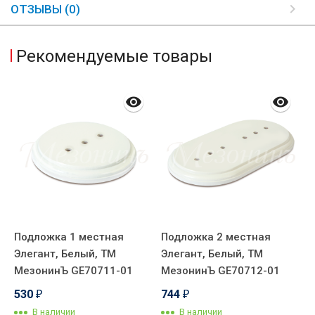
ОТЗЫВЫ (0)
Рекомендуемые товары
Подложка 1 местная
Подложка 2 местная
Д
Элегант, Белый, ТМ
Элегант, Белый, ТМ
р
МезонинЪ GE70711-01
МезонинЪ GE70712-01
к
р
530
744
₽
₽
Т
В наличии
В наличии