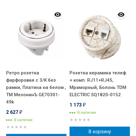
Ретро розетка
Розетка керамика телеф.
Р
,
фарфоровая с 3/К без
+ комп. RJ11+RJ45,
R
рамки, Платина на белом.,
Мраморный, Болонь TDM
P
ТМ МезонинЪ GE70301-
ELECTRIC SQ1820-0152
2
49k
1 173
₽
2 627
В наличии
₽
В наличии
В корзину